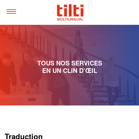
Tilti
Multilingual
Toggle
Menu
Quick
navigtion
Jump
to
main
content
TOUS NOS SERVICES
Accesskey
:
EN UN CLIN D’ŒIL
0
Jump
to
main
navigation,
Accesskey
:
1
Traduction