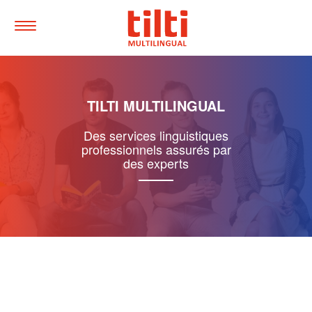
Tilti
Multilingual
Toggle
Menu
Quick
navigtion
Jump
TILTI MULTILINGUAL
to
main
content
Des services linguistiques
Accesskey
:
professionnels assurés par
0
des experts
Jump
to
main
navigation,
Accesskey
:
1