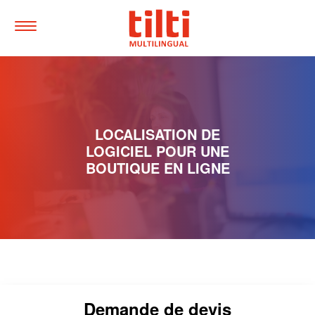
Tilti
Multilingual
Toggle
Menu
Quick
navigtion
Jump
to
main
LOCALISATION DE
content
Accesskey
:
LOGICIEL POUR UNE
0
BOUTIQUE EN LIGNE
Jump
to
main
navigation,
Accesskey
:
1
Demande de devis